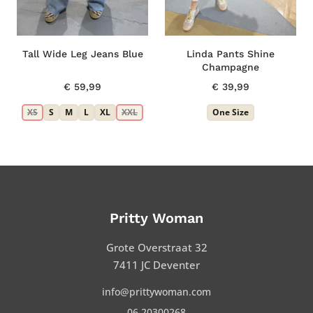
Tall Wide Leg Jeans Blue
Linda Pants Shine
Champagne
€
59,99
€
39,99
XS
S
M
L
XL
XXL
One Size
Pritty Woman
Grote Overstraat 32
7411 JC Deventer
info@prittywoman.com
06 20300268