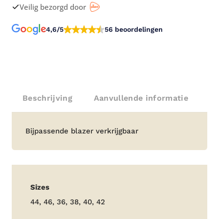
Veilig bezorgd door
4,6/5
56 beoordelingen
Beschrijving
Aanvullende informatie
Beschrijving
Bijpassende blazer verkrijgbaar
Aanvullende
Sizes
informatie
44, 46, 36, 38, 40, 42