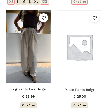
XS
S
M
L
XL
XXL
One Size
Jog Pants Liva Beige
Plisse Pants Beige
€
39,99
€
25,00
One Size
One Size