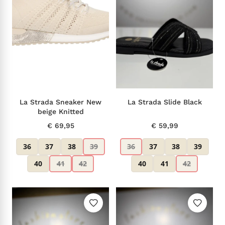
La Strada Sneaker New
La Strada Slide Black
beige Knitted
€
69,95
€
59,99
36
37
38
39
36
37
38
39
40
41
42
40
41
42