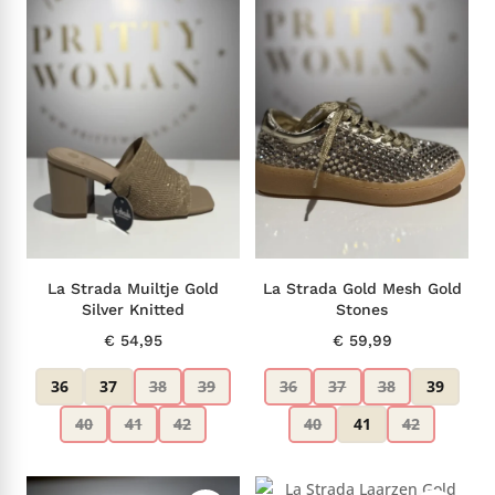
La Strada Muiltje Gold
La Strada Gold Mesh Gold
Silver Knitted
Stones
€
54,95
€
59,99
36
37
38
39
36
37
38
39
40
41
42
40
41
42