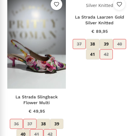
La Strada Laarzen Gold
Silver Knitted
€
89,95
37
38
39
40
41
42
La Strada Slingback
Flower Multi
€
49,95
36
37
38
39
40
41
42