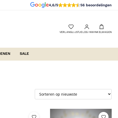
4,6/5
56 beoordelingen
VERLANGLIJSTJE
LOG IN
WINKELWAGEN
OENEN
SALE