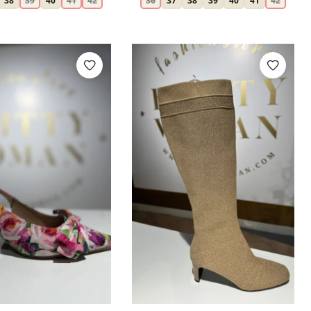
38
39
40
41
42
36
37
38
39
40
41
42