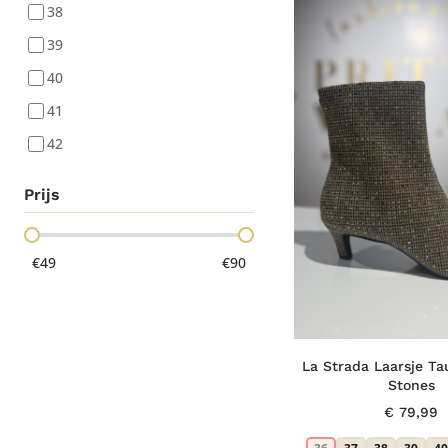
38
39
40
41
42
Prijs
€49
€90
La Strada Laarsje Ta
Stones
€
79,99