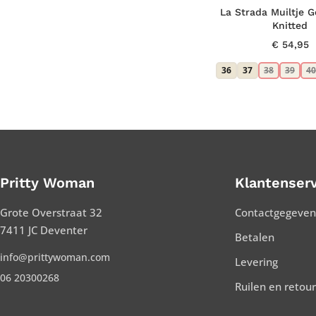
La Strada Muiltje G
Knitted
€
54,95
36
37
38
39
40
Pritty Woman
Klantenserv
Grote Overstraat 32
Contactgegeven
7411 JC Deventer
Betalen
info@prittywoman.com
Levering
06 20300268
Ruilen en retou