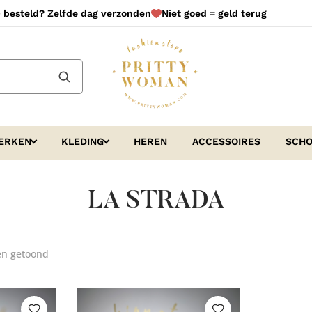
 besteld? Zelfde dag verzonden
Niet goed = geld terug
ERKEN
KLEDING
HEREN
ACCESSOIRES
SCH
LA STRADA
Gesorteerd
en getoond
op
nieuwste