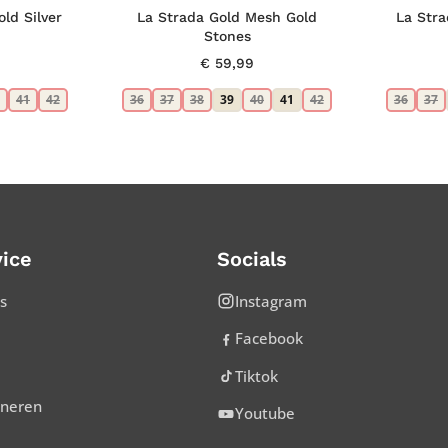
old Silver
La Strada Gold Mesh Gold
La Stra
Stones
€
59,99
41
42
36
37
38
39
40
41
42
36
37
ice
Socials
s
Instagram
Facebook
Tiktok
rneren
Youtube