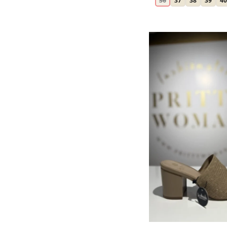
36
37
38
39
40