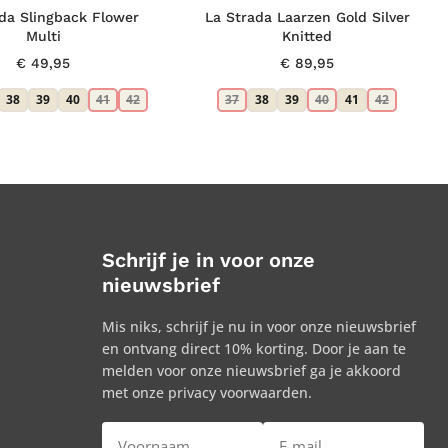
da Slingback Flower
La Strada Laarzen Gold Silver
Multi
Knitted
€
49,95
€
89,95
38
39
40
41
42
37
38
39
40
41
42
Schrijf je in voor onze
nieuwsbrief
Mis niks, schrijf je nu in voor onze nieuwsbrief
en ontvang direct 10% korting. Door je aan te
melden voor onze nieuwsbrief ga je akkoord
met onze privacy voorwaarden.