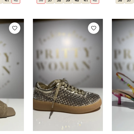
41
42
36
37
38
39
40
41
42
36
37