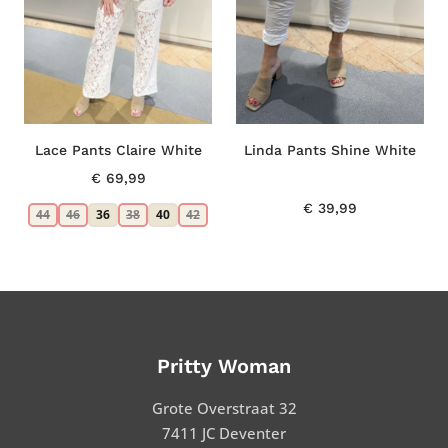
Lace Pants Claire White
Linda Pants Shine White
€
69,99
€
39,99
44
46
36
38
40
42
Pritty Woman
Grote Overstraat 32
7411 JC Deventer