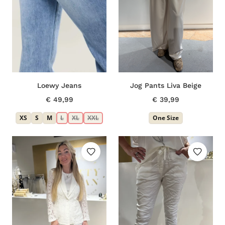
Loewy Jeans
Jog Pants Liva Beige
€
49,99
€
39,99
XS
S
M
L
XL
XXL
One Size