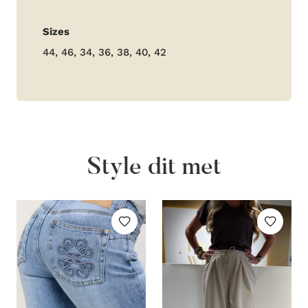
Aanvullende
Sizes
informatie
44, 46, 34, 36, 38, 40, 42
Style dit met