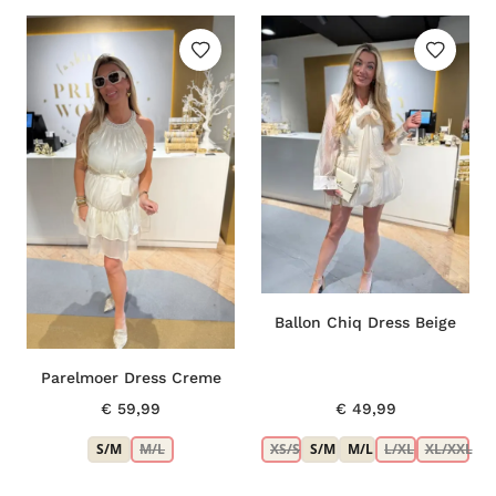
Ballon Chiq Dress Beige
Parelmoer Dress Creme
€
59,99
€
49,99
S/M
M/L
XS/S
S/M
M/L
L/XL
XL/XXL