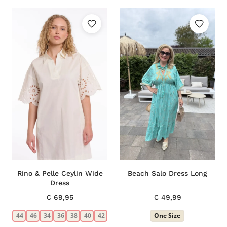
Rino & Pelle Ceylin Wide
Beach Salo Dress Long
Dress
€
69,95
€
49,99
44
46
34
36
38
40
42
One Size