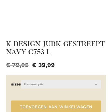
K DESIGN JURK GESTREEPT
NAVY C753 L
Oorspronkelijke
Huidige
€
79,95
€
39,99
prijs
prijs
was:
is:
sizes
€ 79,95.
€ 39,99.
TOEVOEGEN AAN WINKELWAGEN