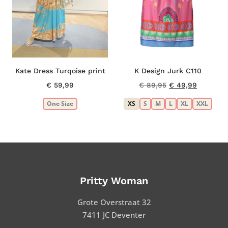
Kate Dress Turqoise print
K Design Jurk C110
Oorspronkelijke
Huidige
€
59,99
€
89,95
€
49,99
prijs
prijs
One Size
XS
S
M
L
XL
XXL
was:
is:
€ 89,95.
€ 49,99.
Pritty Woman
Grote Overstraat 32
7411 JC Deventer