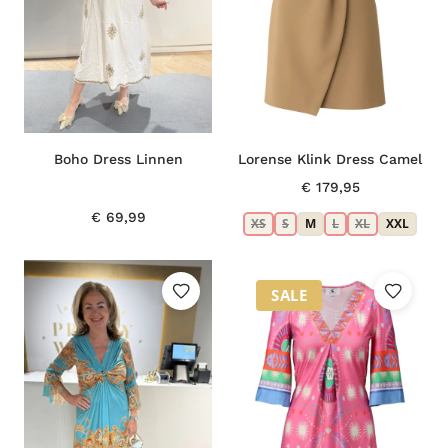
Boho Dress Linnen
Lorense Klink Dress Camel
€
179,95
€
69,99
XS
S
M
L
XL
XXL
SALE