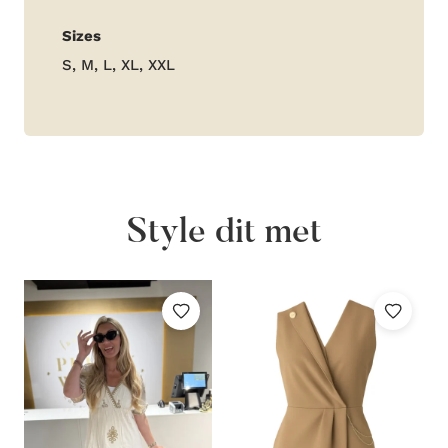
Aanvullende
Sizes
informatie
S, M, L, XL, XXL
Style dit met