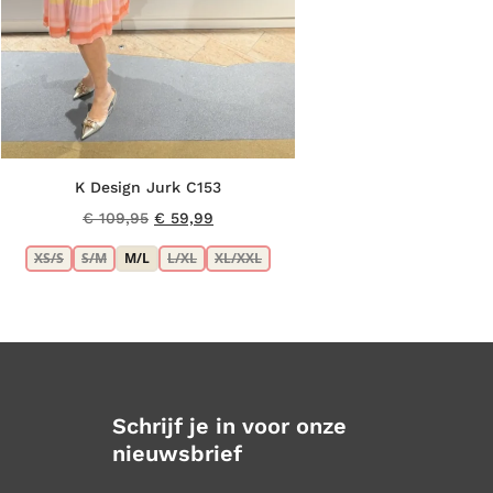
K Design Jurk C153
Oorspronkelijke
Huidige
€
109,95
€
59,99
prijs
prijs
XS/S
S/M
M/L
L/XL
XL/XXL
was:
is:
€ 109,95.
€ 59,99.
Schrijf je in voor onze
nieuwsbrief