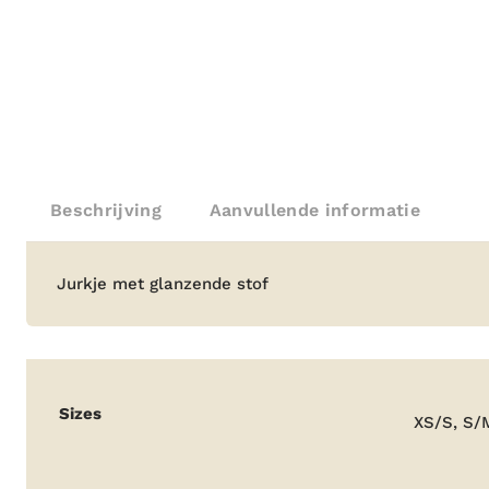
Beschrijving
Aanvullende informatie
Beschrijving
Jurkje met glanzende stof
Aanvullende
Sizes
XS/S, S/
informatie