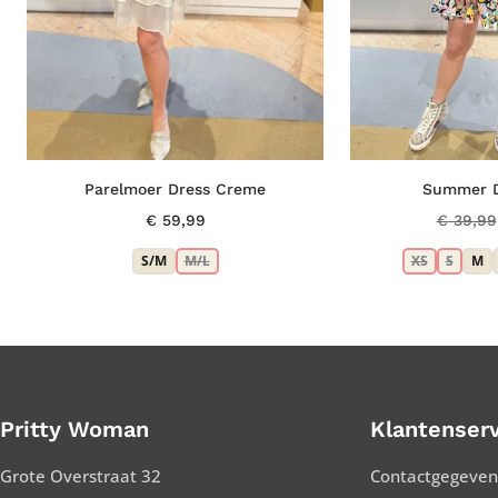
Parelmoer Dress Creme
Summer D
€
59,99
€
39,99
S/M
M/L
XS
S
M
Pritty Woman
Klantenserv
Grote Overstraat 32
Contactgegeven