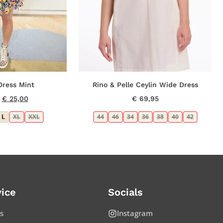
ress Mint
Rino & Pelle Ceylin Wide Dress
Oorspronkelijke
Huidige
€
25,00
€
69,95
prijs
prijs
L
XL
XXL
44
46
34
36
38
40
42
was:
is:
€ 39,99.
€ 25,00.
ice
Socials
s
Instagram