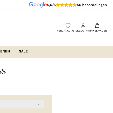
4,6/5
56 beoordelingen
VERLANGLIJSTJE
LOG IN
WINKELWAGEN
OENEN
SALE
SS