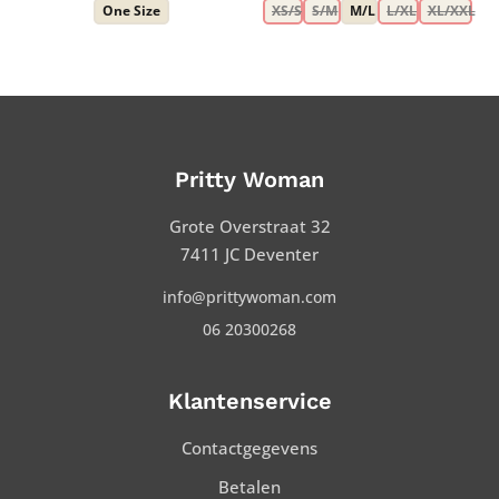
One Size
XS/S
S/M
M/L
L/XL
XL/XXL
was:
is:
€ 109,95.
€ 59,99.
Pritty Woman
Grote Overstraat 32
7411 JC Deventer
info@prittywoman.com
06 20300268
Klantenservice
Contactgegevens
Betalen