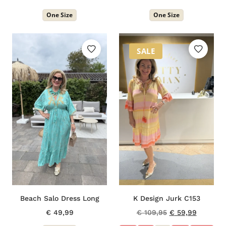
One Size
One Size
SALE
Beach Salo Dress Long
K Design Jurk C153
Oorspronkelijke
Huidige
€
49,99
€
109,95
€
59,99
prijs
prijs