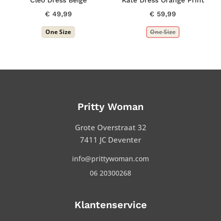
Cleo Dress Beige
Kate Dress Orange Print
€
49,99
€
59,99
One Size
One Size
Pritty Woman
Grote Overstraat 32
7411 JC Deventer
info@prittywoman.com
06 20300268
Klantenservice