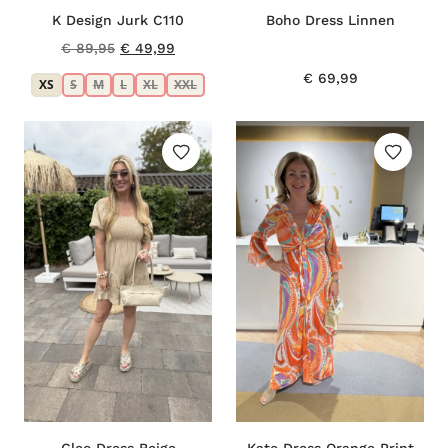
K Design Jurk C110
Boho Dress Linnen
Oorspronkelijke
Huidige
€
89,95
€
49,99
prijs
prijs
€
69,99
XS
S
M
L
XL
XXL
was:
is:
€ 89,95.
€ 49,99.