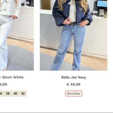
r Short White
Bella Jas Navy
9,99
€
49,99
36
38
40
42
One Size