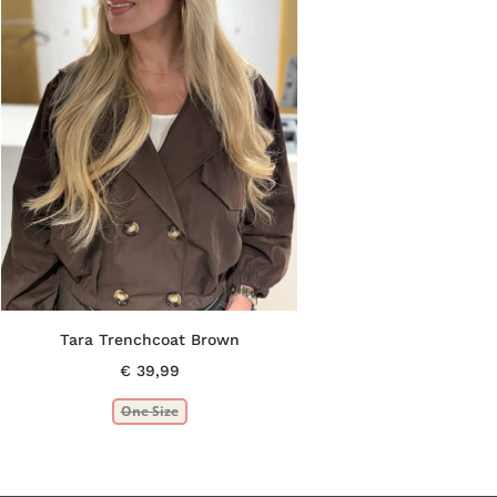
Tara Trenchcoat Brown
€
39,99
One Size