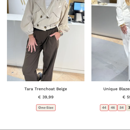
Tara Trenchoat Beige
Unique Blaze
€
39,99
€
5
One Size
44
46
34