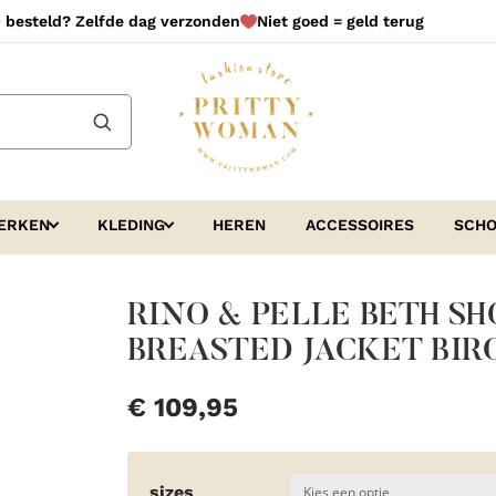
 besteld? Zelfde dag verzonden
Niet goed = geld terug
ERKEN
KLEDING
HEREN
ACCESSOIRES
SCH
RINO & PELLE BETH S
BREASTED JACKET BIR
€
109,95
sizes