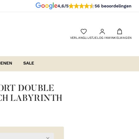
4,6/5
56 beoordelingen
VERLANGLIJSTJE
LOG IN
WINKELWAGEN
OENEN
SALE
HORT DOUBLE
CH LABYRINTH