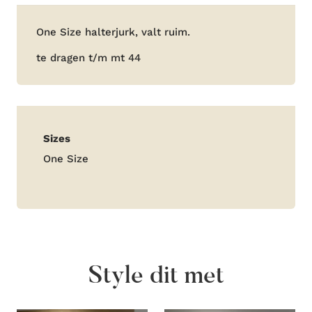
Beschrijving
One Size halterjurk, valt ruim.
te dragen t/m mt 44
Aanvullende
Sizes
informatie
One Size
Style dit met