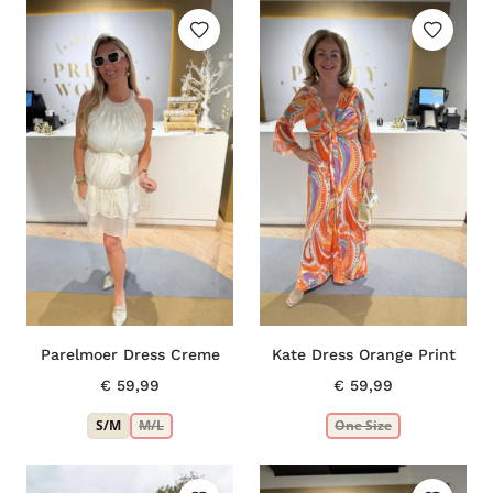
Parelmoer Dress Creme
Kate Dress Orange Print
€
59,99
€
59,99
S/M
M/L
One Size