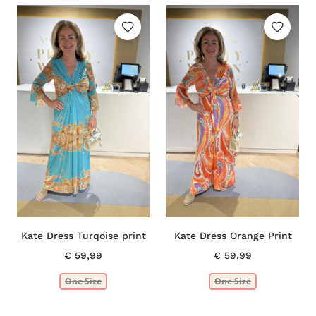
€ 89,95.
€ 49,99.
€ 39,99.
€ 25,00.
Kate Dress Turqoise print
Kate Dress Orange Print
€
59,99
€
59,99
One Size
One Size