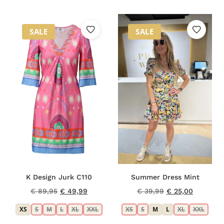
SALE
SALE
K Design Jurk C110
Summer Dress Mint
Oorspronkelijke
Huidige
Oorspronkelijke
Huidige
€
89,95
€
49,99
€
39,99
€
25,00
prijs
prijs
prijs
prijs
XS
S
M
L
XL
XXL
XS
S
M
L
XL
XXL
was:
is:
was:
is: