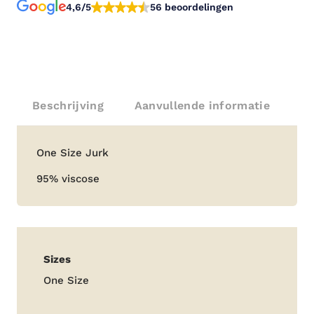
4,6/5
56 beoordelingen
Beschrijving
Aanvullende informatie
Beschrijving
One Size Jurk
95% viscose
Aanvullende
Sizes
informatie
One Size