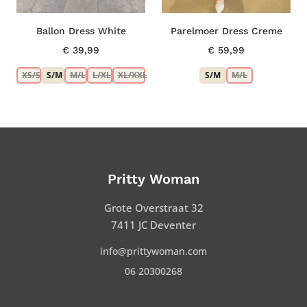
Ballon Dress White
Parelmoer Dress Creme
€
39,99
€
59,99
XS/S
S/M
M/L
L/XL
XL/XXL
S/M
M/L
Pritty Woman
Grote Overstraat 32
7411 JC Deventer
info@prittywoman.com
06 20300268