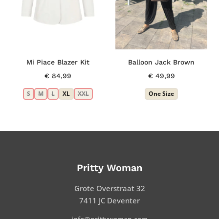
Mi Piace Blazer Kit
Balloon Jack Brown
€
84,99
€
49,99
S
M
L
XL
XXL
One Size
Pritty Woman
Grote Overstraat 32
7411 JC Deventer