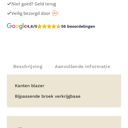
Niet goed? Geld terug
Veilig bezorgd door
4,6/5
56 beoordelingen
Beschrijving
Aanvullende informatie
Beschrijving
Kanten blazer
Bijpassende broek verkrijgbaae
Aanvullende