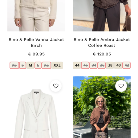
Rino & Pelle Vanna Jacket
Rino & Pelle Ambra Jacket
Birch
Coffee Roast
€
99,95
€
129,95
XS
S
M
L
XL
XXL
44
46
34
36
38
40
42