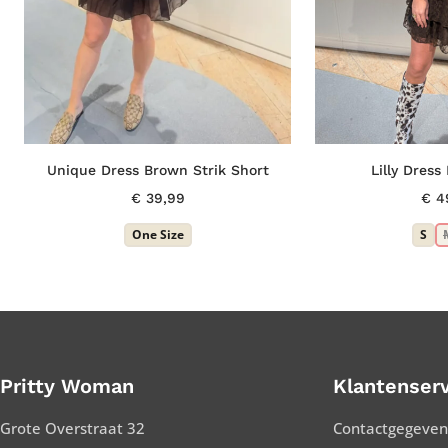
Unique Dress Brown Strik Short
Lilly Dres
€
39,99
€
4
One Size
S
Pritty Woman
Klantenserv
Grote Overstraat 32
Contactgegeven