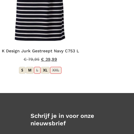
K Design Jurk Gestreept Navy C753 L
Oorspronkelijke
Huidige
€
79,95
€
39,99
prijs
prijs
S
M
L
XL
XXL
was:
is:
€ 79,95.
€ 39,99.
Schrijf je in voor onze
nieuwsbrief