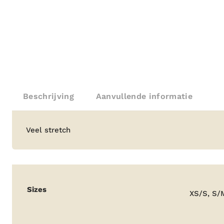
Beschrijving
Aanvullende informatie
Beschrijving
Veel stretch
Aanvullende
Sizes
XS/S, S/
informatie