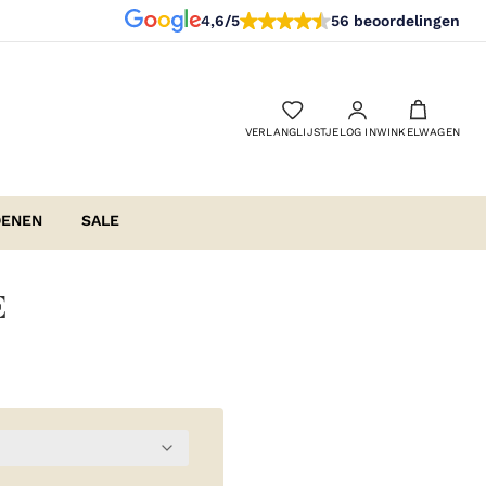
4,6/5
56 beoordelingen
VERLANGLIJSTJE
LOG IN
WINKELWAGEN
OENEN
SALE
E