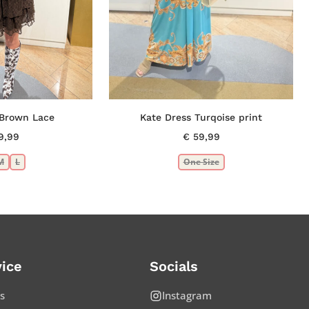
s Brown Lace
Kate Dress Turqoise print
9,99
€
59,99
M
L
One Size
ice
Socials
s
Instagram