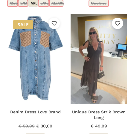
XS/S
S/M
M/L
L/XL
XL/XXL
One Size
was:
is:
€ 109,95.
€ 59,99.
SALE
Denim Dress Love Brand
Unique Dress Strik Brown
Long
Oorspronkelijke
Huidige
€
59,99
€
30,00
€
49,99
prijs
prijs