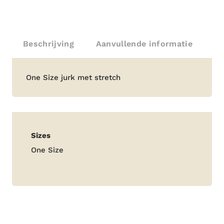
Beschrijving
Aanvullende informatie
Beschrijving
One Size jurk met stretch
Aanvullende
Sizes
informatie
One Size