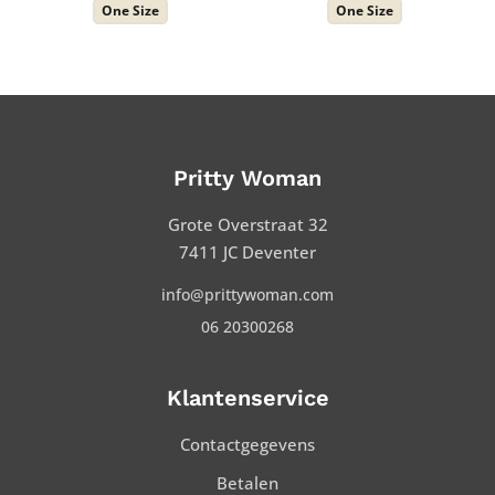
One Size
One Size
was:
is:
€ 59,99.
€ 30,00.
Pritty Woman
Grote Overstraat 32
7411 JC Deventer
info@prittywoman.com
06 20300268
Klantenservice
Contactgegevens
Betalen