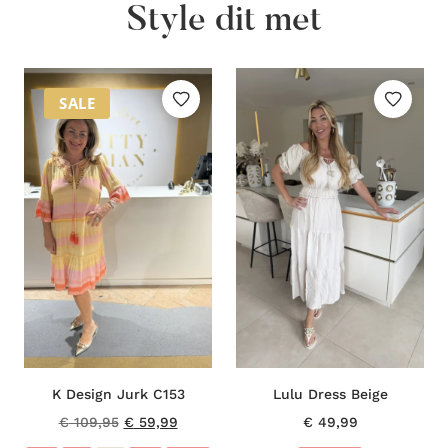
Style dit met
SALE
K Design Jurk C153
Lulu Dress Beige
Oorspronkelijke
Huidige
€
109,95
€
59,99
€
49,99
prijs
prijs