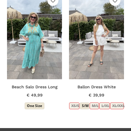
Beach Salo Dress Long
Ballon Dress White
€
49,99
€
39,99
One Size
XS/S
S/M
M/L
L/XL
XL/XXL