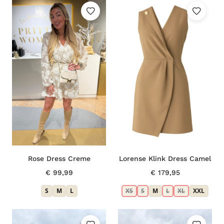
Rose Dress Creme
Lorense Klink Dress Camel
€
99,99
€
179,95
S
M
L
XS
S
M
L
XL
XXL