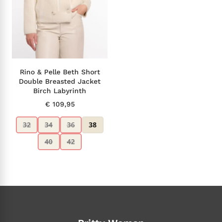
Rino & Pelle Beth Short
Double Breasted Jacket
Birch Labyrinth
€
109,95
32
34
36
38
40
42